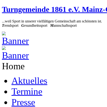
Turngemeinde 1861 e.V. Mainz
...weil Sport in unserer vielfältigen Gemeinschaft am schönsten ist.
T
rendsport
G
esundheitssport
M
annschaftssport
Home
Aktuelles
Termine
Presse