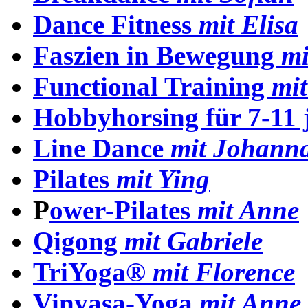
Dance Fitness
mit Elisa
Faszien in Bewegung
mi
Functional Training
mit
Hobbyhorsing für 7-11 j
Line Dance
mit Johann
Pilates
mit Ying
P
ower-Pilates
mit Anne
Qigong
mit Gabriele
TriYoga
®
mit Florence
Vinyasa-Yoga
mit Anne