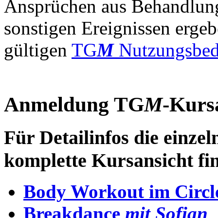
Ansprüchen aus Behandlung
sonstigen Ereignissen ergeb
gültigen
TG
M
Nutzungsbed
Anmeldung TG
M
-Kurs
Für Detailinfos die einze
komplette Kursansicht fi
Body Workout im Circl
Breakdance
mit Sofian