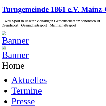
Turngemeinde 1861 e.V. Mainz
...weil Sport in unserer vielfältigen Gemeinschaft am schönsten ist.
T
rendsport
G
esundheitssport
M
annschaftssport
Home
Aktuelles
Termine
Presse