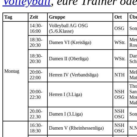
Volleyball
, eure Trainer od
Tag
Zeit
Gruppe
Ort
Übu
14:30-
Volleyball AG OSG
OSG
Son
16:00
(5./6.Klasse)
18:30-
Mer
Damen VI (Kreisliga)
WStr.
20:30
Ros
18:30-
Dan
Damen II (Oberliga)
WStr.
20:30
Sch
Montag
20:00-
Mel
Herren IV (Verbandsliga)
NTH
22:00
Mat
Th
20:00-
NSH
San
Herren I (3.Liga)
22:30
OSG
Mor
Mal
20.00-
NSH
Damen I (3.Liga)
Son
22.30
OSG
16:30-
NSH
Damen V (Rheinhessenliga)
N.N
18:30
OSG