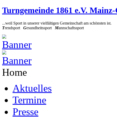
Turngemeinde 1861 e.V. Mainz
...weil Sport in unserer vielfältigen Gemeinschaft am schönsten ist.
T
rendsport
G
esundheitssport
M
annschaftssport
Home
Aktuelles
Termine
Presse