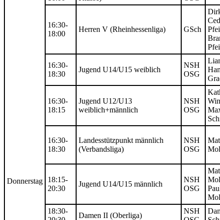
Dirk
Ced
16:30-
Herren V (Rheinhessenliga)
GSch
Pfei
18:00
Bra
Pfei
Lia
16:30-
NSH
Jugend U14/U15 weiblich
Han
18:30
OSG
Gra
Kat
16:30-
Jugend U12/U13
NSH
Win
18:15
weiblich+männlich
OSG
Max
Sc
16:30-
Landesstützpunkt männlich
NSH
Mat
18:30
(Verbandsliga)
OSG
Mol
Mat
18:15-
NSH
Mol
Donnerstag
Jugend U14/U15 männlich
20:30
OSG
Pau
Mol
18:30-
NSH
Dan
Damen II (Oberliga)
20:30
OSG
Sch