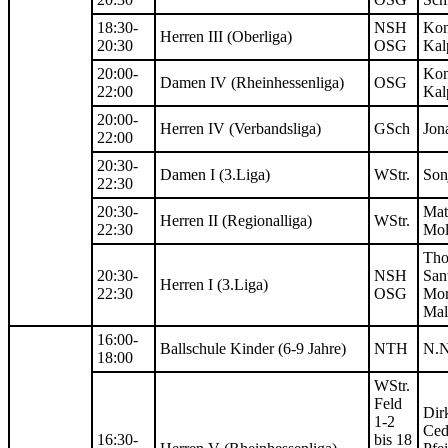
18:30-
NSH
Kon
Herren III (Oberliga)
20:30
OSG
Kal
20:00-
Kon
Damen IV (Rheinhessenliga)
OSG
22:00
Kal
20:00-
Herren IV (Verbandsliga)
GSch
Jon
22:00
20:30-
Damen I (3.Liga)
WStr.
Son
22:30
20:30-
Mat
Herren II (Regionalliga)
WStr.
22:30
Mol
Th
20:30-
NSH
San
Herren I (3.Liga)
22:30
OSG
Mor
Mal
16:00-
Ballschule Kinder (6-9 Jahre)
NTH
N.N
18:00
WStr.
Feld
Dirk
1-2
Ced
16:30-
bis 18