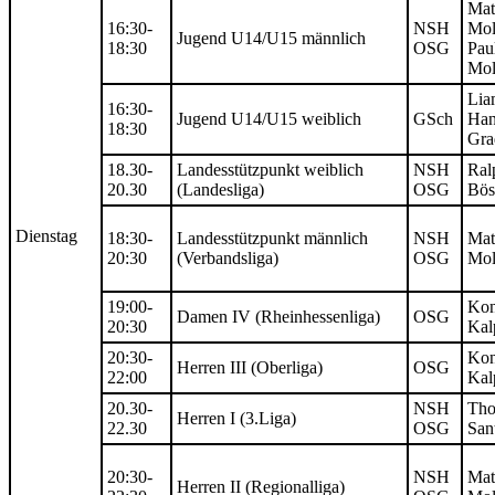
Mat
16:30-
NSH
Mol
Jugend U14/U15 männlich
18:30
OSG
Pau
Mol
Lia
16:30-
Jugend U14/U15 weiblich
GSch
Han
18:30
Gra
18.30-
Landesstützpunkt weiblich
NSH
Ral
20.30
(Landesliga)
OSG
Bös
Dienstag
18:30-
Landesstützpunkt männlich
NSH
Mat
20:30
(Verbandsliga)
OSG
Mol
19:00-
Kon
Damen IV (Rheinhessenliga)
OSG
20:30
Kal
20:30-
Kon
Herren III (Oberliga)
OSG
22:00
Kal
20.30-
NSH
Th
Herren I (3.Liga)
22.30
OSG
San
20:30-
NSH
Mat
Herren II (Regionalliga)