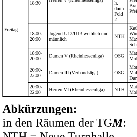
Herren V (Rheinhessenliga)
Pfei
18:30
h,
Bra
dann
Pfei
Feld
2
Kat
Freitag
18:00-
Jugend U12/U13 weiblich und
Win
NTH
20:00
männlich
Max
Sc
18:00-
Mat
Damen V (Rheinhessenliga)
OSG
20:00
Mol
Mor
20:00-
Damen III (Verbandsliga)
OSG
Mal
22:00
Dan
20:00-
Mat
Herren VI (Rheinhessenliga)
NTH
22:00
Mol
Abkürzungen:
in den Räumen der TG
M
:
NTH = Neue Turnhalle