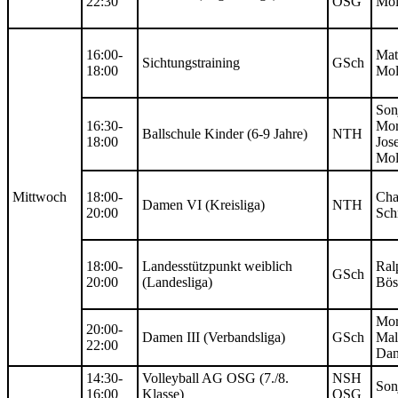
22:30
OSG
Mol
16:00-
Mat
Sichtungstraining
GSch
18:00
Mol
Son
16:30-
Mor
Ballschule Kinder (6-9 Jahre)
NTH
18:00
Jos
Mol
Mittwoch
18:00-
Cha
Damen VI (Kreisliga)
NTH
20:00
Sch
18:00-
Landesstützpunkt weiblich
Ral
GSch
20:00
(Landesliga)
Bös
Mor
20:00-
Damen III (Verbandsliga)
GSch
Mal
22:00
Dan
14:30-
Volleyball AG OSG (7./8.
NSH
Son
16:00
Klasse)
OSG