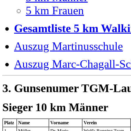
5 km Frauen
Gesamtliste 5 km Walk
Auszug Martinusschule
Auszug Marc-Chagall-Sc
3. Gunsenumer TGM-Lauf
Sieger 10 km Männer
Platz
Name
Vorname
Verein
1
Müller
Dr. Mario
Wolf's Running Team