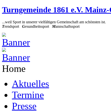
Turngemeinde 1861 e.V. Mainz
...weil Sport in unserer vielfältigen Gemeinschaft am schönsten ist.
T
rendsport
G
esundheitssport
M
annschaftssport
Home
Aktuelles
Termine
Presse