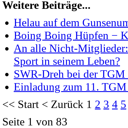
Weitere Beiträge...
Helau auf dem Gunsenu
Boing Boing Hüpfen − K
An alle Nicht-Mitglieder:
Sport in seinem Leben?
SWR-Dreh bei der TGM
Einladung zum 11. TGM
<<
Start
<
Zurück
1
2
3
4
5
Seite 1 von 83