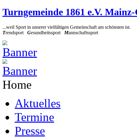
Turngemeinde 1861 e.V. Mainz
...weil Sport in unserer vielfältigen Gemeinschaft am schönsten ist.
T
rendsport
G
esundheitssport
M
annschaftssport
Home
Aktuelles
Termine
Presse