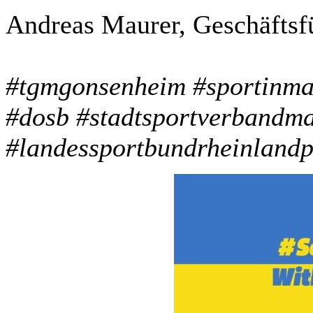
Andreas Maurer, Geschäftsf
#tgmgonsenheim #sportinmai
#dosb #stadtsportverbandma
#landessportbundrheinlandp