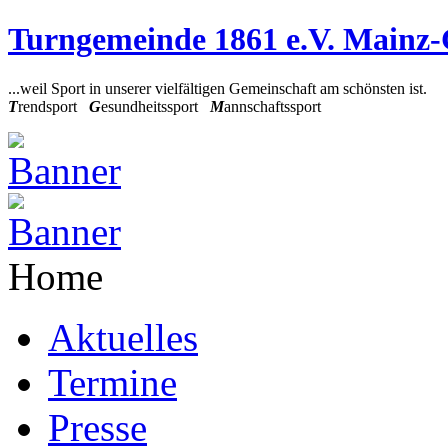
Turngemeinde 1861 e.V. Mainz
...weil Sport in unserer vielfältigen Gemeinschaft am schönsten ist.
T
rendsport
G
esundheitssport
M
annschaftssport
Home
Aktuelles
Termine
Presse