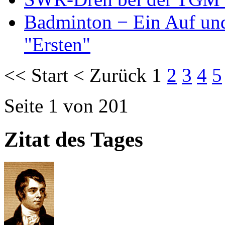
Badminton − Ein Auf und
"Ersten"
<<
Start
<
Zurück
1
2
3
4
5
Seite 1 von 201
Zitat des Tages