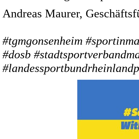
Andreas Maurer, Geschäftsf
#tgmgonsenheim #sportinmai
#dosb #stadtsportverbandma
#landessportbundrheinlandp