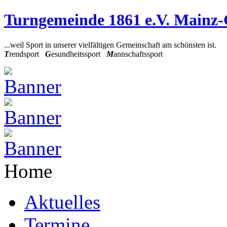
Turngemeinde 1861 e.V. Mainz
...weil Sport in unserer vielfältigen Gemeinschaft am schönsten ist.
T
rendsport
G
esundheitssport
M
annschaftssport
Home
Aktuelles
Termine