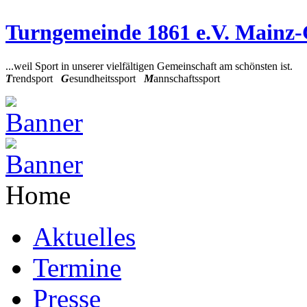
Turngemeinde 1861 e.V. Mainz
...weil Sport in unserer vielfältigen Gemeinschaft am schönsten ist.
T
rendsport
G
esundheitssport
M
annschaftssport
Home
Aktuelles
Termine
Presse