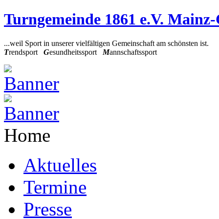
Turngemeinde 1861 e.V. Mainz
...weil Sport in unserer vielfältigen Gemeinschaft am schönsten ist.
T
rendsport
G
esundheitssport
M
annschaftssport
Home
Aktuelles
Termine
Presse