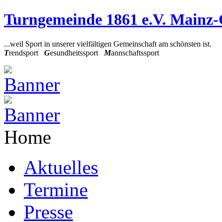
Turngemeinde 1861 e.V. Mainz
...weil Sport in unserer vielfältigen Gemeinschaft am schönsten ist.
T
rendsport
G
esundheitssport
M
annschaftssport
Home
Aktuelles
Termine
Presse