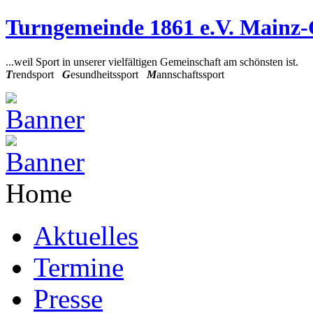
Turngemeinde 1861 e.V. Mainz
...weil Sport in unserer vielfältigen Gemeinschaft am schönsten ist.
T
rendsport
G
esundheitssport
M
annschaftssport
Home
Aktuelles
Termine
Presse