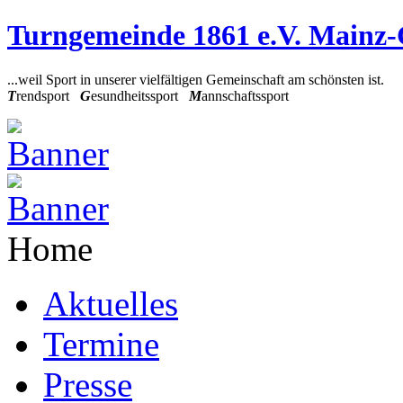
Turngemeinde 1861 e.V. Mainz
...weil Sport in unserer vielfältigen Gemeinschaft am schönsten ist.
T
rendsport
G
esundheitssport
M
annschaftssport
Home
Aktuelles
Termine
Presse