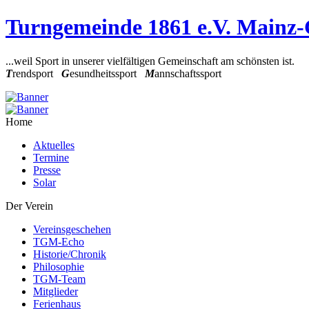
Turngemeinde 1861 e.V. Mainz
...weil Sport in unserer vielfältigen Gemeinschaft am schönsten ist.
T
rendsport
G
esundheitssport
M
annschaftssport
Home
Aktuelles
Termine
Presse
Solar
Der Verein
Vereinsgeschehen
TGM-Echo
Historie/Chronik
Philosophie
TGM-Team
Mitglieder
Ferienhaus