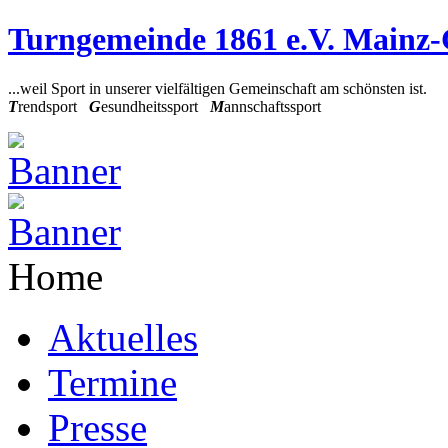
Turngemeinde 1861 e.V. Mainz
...weil Sport in unserer vielfältigen Gemeinschaft am schönsten ist.
T
rendsport
G
esundheitssport
M
annschaftssport
Home
Aktuelles
Termine
Presse