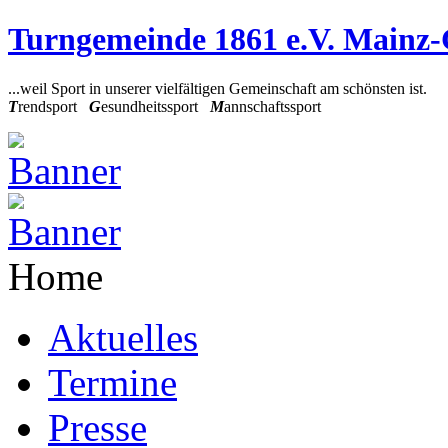
Turngemeinde 1861 e.V. Mainz
...weil Sport in unserer vielfältigen Gemeinschaft am schönsten ist.
T
rendsport
G
esundheitssport
M
annschaftssport
Home
Aktuelles
Termine
Presse