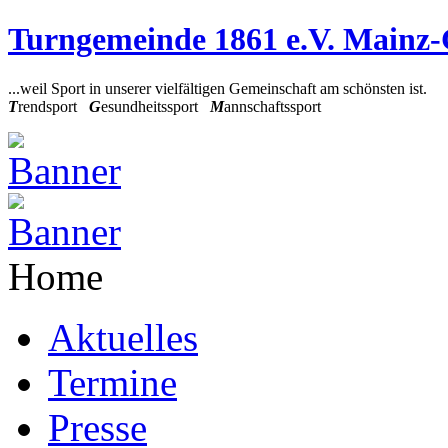
Turngemeinde 1861 e.V. Mainz
...weil Sport in unserer vielfältigen Gemeinschaft am schönsten ist.
T
rendsport
G
esundheitssport
M
annschaftssport
Home
Aktuelles
Termine
Presse