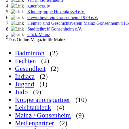
3
Wir in Gonsenheim
4
gutenberg.tv
5
Kindergruppe Hexenkessel e.V.
6
Gewerbeverein Gonsenheim 1979 e.V.
7
Heimat- und Geschichtsverein Mainz-Gonsenheim (H
8
Stadtteiltreff Gonsenheim e.V.
Click-Mainz
9
Das Online-Magazin für Mainz
Badminton
(2)
Fechten
(2)
Gesundheit
(2)
Indiaca
(2)
Jugend
(1)
Judo
(9)
Kooperationspartner
(10)
Leichtathletik
(4)
Mainz / Gonsenheim
(9)
Medienpartner
(2)