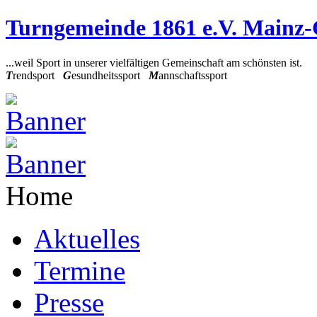
Turngemeinde 1861 e.V. Mainz
...weil Sport in unserer vielfältigen Gemeinschaft am schönsten ist.
T
rendsport
G
esundheitssport
M
annschaftssport
Home
Aktuelles
Termine
Presse