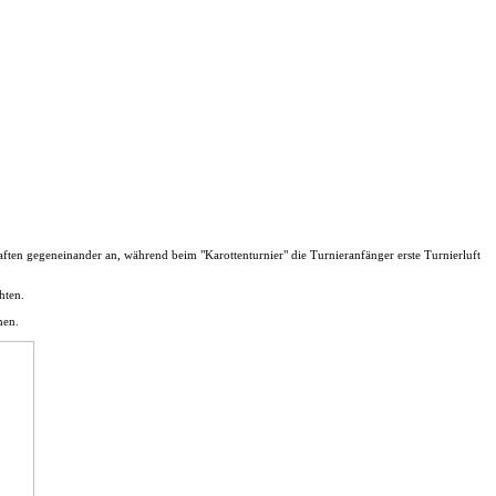
ften gegeneinander an, während beim "Karottenturnier" die Turnieranfänger erste Turnierluft
hten.
men.