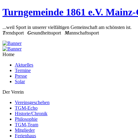
Turngemeinde 1861 e.V. Mainz
...weil Sport in unserer vielfältigen Gemeinschaft am schönsten ist.
T
rendsport
G
esundheitssport
M
annschaftssport
Home
Aktuelles
Termine
Presse
Solar
Der Verein
Vereinsgeschehen
TGM-Echo
Historie/Chronik
Philosophie
TGM-Team
Mitglieder
Ferienhaus