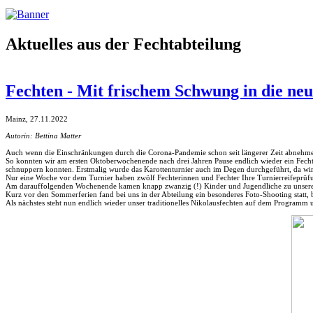
Aktuelles aus der Fechtabteilung
Fechten - Mit frischem Schwung in die neu
Mainz, 27.11.2022
Autorin: Bettina Matter
Auch wenn die Einschränkungen durch die Corona-Pandemie schon seit längerer Zeit abnehmen, 
So konnten wir am ersten Oktoberwochenende nach drei Jahren Pause endlich wieder ein Fechtt
schnuppern konnten. Erstmalig wurde das Karottenturnier auch im Degen durchgeführt, da wir 
Nur eine Woche vor dem Turnier haben zwölf Fechterinnen und Fechter Ihre Turnierreifeprüf
Am darauffolgenden Wochenende kamen knapp zwanzig (!) Kinder und Jugendliche zu unserem 
Kurz vor den Sommerferien fand bei uns in der Abteilung ein besonderes Foto-Shooting statt,
Als nächstes steht nun endlich wieder unser traditionelles Nikolausfechten auf dem Programm 