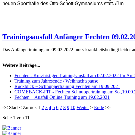
neuen Sporthalle des Otto-Schott-Gymnasiums statt. /Bm
Trainingsausfall Anfänger Fechten 09.02.2
Das Anfängertraining am 09.02.2022 muss krankheitsbedingt leider au
Weitere Beiträge...
Fechten - Kurzfristiger Trainingsausfall am 02.02.2022 für An
Training zum Jahresende / Weihnachtspause
Rückblick − Schnuppertraining Fechten am 19.09.2021
COMEBACK-FIT - Fechten Schnuppertraining am So.,19.09.
Fechten − Ausfall Online-Training am 19.02.2021
<<
Start
<
Zurück
1
2
3
4
5
6
7
8
9
10
Weiter
>
Ende
>>
Seite 1 von 11