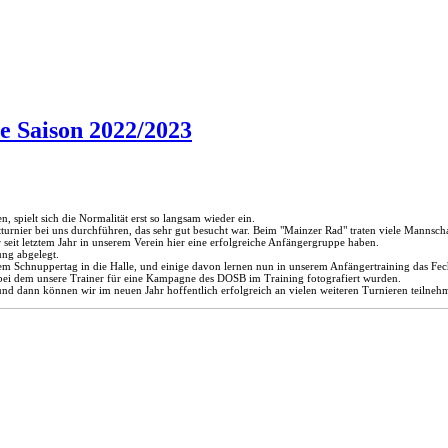
e Saison 2022/2023
spielt sich die Normalität erst so langsam wieder ein.
urnier bei uns durchführen, das sehr gut besucht war. Beim "Mainzer Rad" traten viele Mannscha
seit letztem Jahr in unserem Verein hier eine erfolgreiche Anfängergruppe haben.
ung abgelegt.
Schnuppertag in die Halle, und einige davon lernen nun in unserem Anfängertraining das Fec
 bei dem unsere Trainer für eine Kampagne des DOSB im Training fotografiert wurden.
und dann können wir im neuen Jahr hoffentlich erfolgreich an vielen weiteren Turnieren teilneh