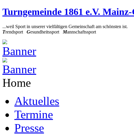
Turngemeinde 1861 e.V. Mainz
...weil Sport in unserer vielfältigen Gemeinschaft am schönsten ist.
T
rendsport
G
esundheitssport
M
annschaftssport
Home
Aktuelles
Termine
Presse