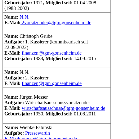
Geburtsjahr
:
1971
, Mitglied seit:
01.04.2008
(1988-2002)
Name:
N.N.
E-Mail:
2vorsitzender@tgm-gonsenheim.de
Name:
Christoph Grube
Aufgabe:
1. Kassierer (kommissarisch seit
22.09.2022)
E-Mail:
finanzen@tgm-gonsenheim.de
Geburtsjahr
:
1989
, Mitglied seit:
14.09.2015
Name:
N.N.
Aufgabe:
2. Kassierer
E-Mail:
finanzen@tgm-gonsenheim.de
Name:
Jürgen Messer
Aufgabe:
Wirtschaftsausschussvorsitzender
E-Mail:
wirtschaftsausschuss@tgm-gonsenheim.de
Geburtsjahr:
1950,
Mitglied seit:
01.08.2011
Name:
Wiebke Fabinski
Aufgabe:
Pressewartin
E-Mail:
presse@tgm-gonsenheim.de