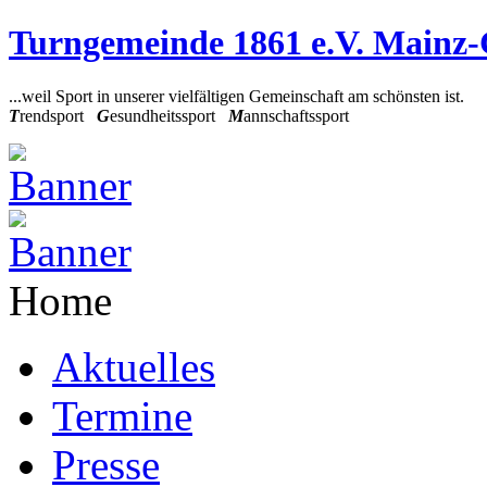
Turngemeinde 1861 e.V. Mainz
...weil Sport in unserer vielfältigen Gemeinschaft am schönsten ist.
T
rendsport
G
esundheitssport
M
annschaftssport
Home
Aktuelles
Termine
Presse